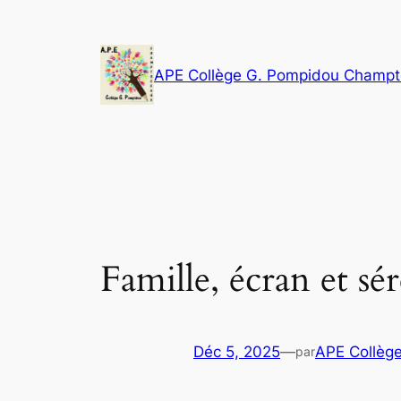
Aller
au
contenu
APE Collège G. Pompidou Champ
Famille, écran et sé
Déc 5, 2025
—
APE Collèg
par