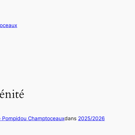
toceaux
rénité
e Pompidou Champtoceaux
dans
2025/2026